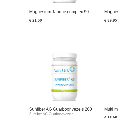
Magnesium Taurine complex 90
Magnes
tabletten
tablett
€ 21,50
€ 39,95
Sunfiber AG Guarboonvezels 200
Multi m
Sunfiber AG Guarboonvezels
gram
€ 15,95