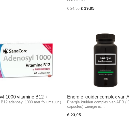
€ 19,95
€ 24,95
yl 1000 vitamine B12 +
Energie kruidencomplex van
 B12 adenosyl 1000 met foliumzuur (
Energie kruiden complex van APB ( 
uur
(60 capsules)
capsules) Energie is…
€ 23,95