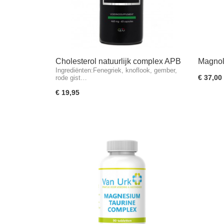
Cholesterol natuurlijk complex APB
Magnol
Ingrediënten:Fenegriek, knoflook, gember,
€ 37,00
rode gist…
€ 19,95