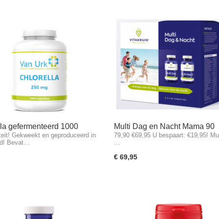
lla gefermenteerd 1000
Multi Dag en Nacht Mama 90
teit! Gekweekt en geproduceerd in
79,90 €69,95 U bespaart: €19,95! Mul
en
capsules
nd! Bevat…
…
€ 69,95