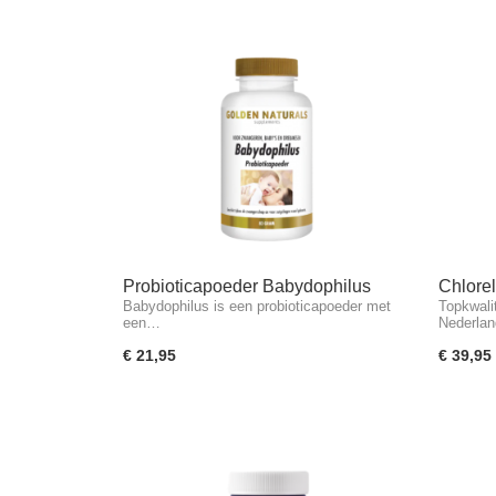
Probioticapoeder Babydophilus
Chlore
Babydophilus is een probioticapoeder met
Topkwali
tablett
een…
Nederla
€ 21,95
€ 39,95