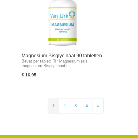
Magnesium Bisglycinaat 90 tabletten
Bevat per tablet: RI* Magnesium (als
magnesium Bisglycinaat)…
€ 16,95
1
2
3
4
»