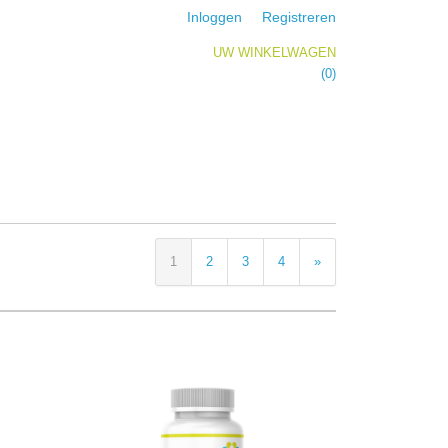
Inloggen
Registreren
UW WINKELWAGEN
Geen producten
(0)
1
2
3
4
»