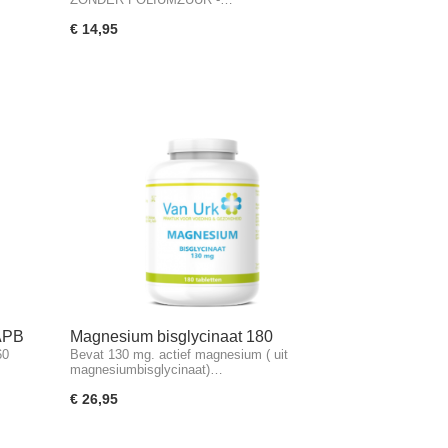
€ 14,95
 APB
Magnesium bisglycinaat 180
60
Bevat 130 mg. actief magnesium ( uit
tabletten
magnesiumbisglycinaat)…
€ 26,95