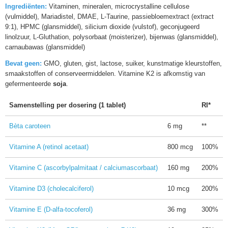
Ingrediënten:
Vitaminen, mineralen, microcrystalline cellulose
(vulmiddel), Mariadistel, DMAE, L-Taurine, passiebloemextract (extract
9:1), HPMC (glansmiddel), silicium dioxide (vulstof), geconjugeerd
linolzuur, L-Gluthation, polysorbaat (moisterizer), bijenwas (glansmiddel),
carnaubawas (glansmiddel)
Bevat geen:
GMO, gluten, gist, lactose, suiker, kunstmatige kleurstoffen,
smaakstoffen of conserveermiddelen. Vitamine K2 is afkomstig van
gefermenteerde
soja
.
Samenstelling per dosering (1 tablet)
RI*
Bèta caroteen
6 mg
**
Vitamine A (retinol acetaat)
800 mcg
100%
Vitamine C (ascorbylpalmitaat / calciumascorbaat)
160 mg
200%
Vitamine D3 (cholecalciferol)
10 mcg
200%
Vitamine E (D-alfa-tocoferol)
36 mg
300%