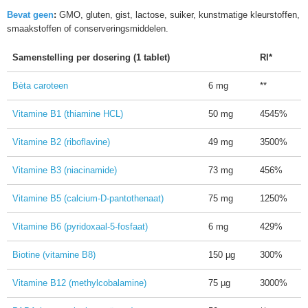
Bevat geen
:
GMO, gluten, gist, lactose, suiker, kunstmatige kleurstoffen,
smaakstoffen of conserveringsmiddelen.
Samenstelling per dosering (1 tablet)
RI*
Bèta caroteen
6 mg
**
Vitamine B1 (thiamine HCL)
50 mg
4545%
Vitamine B2 (riboflavine)
49 mg
3500%
Vitamine B3 (niacinamide)
73 mg
456%
Vitamine B5 (calcium-D-pantothenaat)
75 mg
1250%
Vitamine B6 (pyridoxaal-5-fosfaat)
6 mg
429%
Biotine (vitamine B8)
150 µg
300%
Vitamine B12 (methylcobalamine)
75 µg
3000%