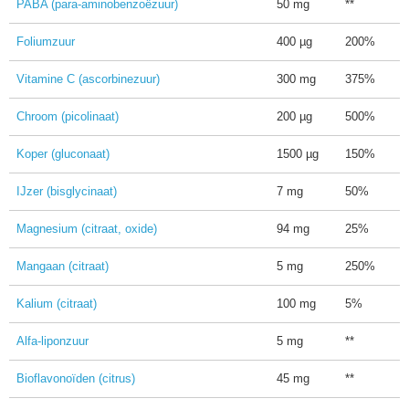
PABA (para-aminobenzoëzuur)
50 mg
**
Foliumzuur
400 µg
200%
Vitamine C (ascorbinezuur)
300 mg
375%
Chroom (picolinaat)
200 µg
500%
Koper (gluconaat)
1500 µg
150%
IJzer (bisglycinaat)
7 mg
50%
Magnesium (citraat, oxide)
94 mg
25%
Mangaan (citraat)
5 mg
250%
Kalium (citraat)
100 mg
5%
Alfa-liponzuur
5 mg
**
Bioflavonoïden (citrus)
45 mg
**