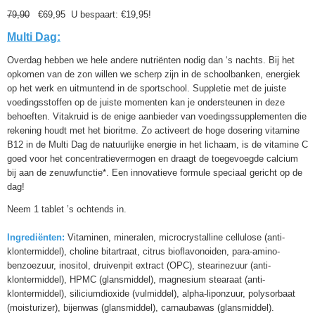
79,90
€6
9,95 U
bespaart: €19,95!
Multi Dag:
Overdag hebben we hele andere nutriënten nodig dan ‘s nachts. Bij het
opkomen van de zon willen we scherp zijn in de schoolbanken, energiek
op het werk en uitmuntend in de sportschool. Suppletie met de juiste
voedingsstoffen op de juiste momenten kan je ondersteunen in deze
behoeften. Vitakruid is de enige aanbieder van voedingssupplementen die
rekening houdt met het bioritme. Zo activeert de hoge dosering vitamine
B12 in de Multi Dag de natuurlijke energie in het lichaam, is de vitamine C
goed voor het concentratievermogen en draagt de toegevoegde calcium
bij aan de zenuwfunctie*. Een innovatieve formule speciaal gericht op de
dag!
Neem 1 tablet ’s ochtends in.
Ingrediënten:
Vitaminen, mineralen, microcrystalline cellulose (anti-
klontermiddel), choline bitartraat, citrus bioflavonoiden, para-amino-
benzoezuur, inositol, druivenpit extract (OPC), stearinezuur (anti-
klontermiddel), HPMC (glansmiddel), magnesium stearaat (anti-
klontermiddel), siliciumdioxide (vulmiddel), alpha-liponzuur, polysorbaat
(moisturizer), bijenwas (glansmiddel), carnaubawas (glansmiddel).