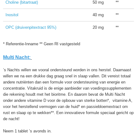
Choline (bitartraat)
50 mg
**
Inositol
40 mg
**
OPC (druivenpitextract 95%)
20 mg
**
* Referentie-Inname ** Geen RI vastgesteld
Multi Nacht:
’s Nachts willen we vooral ondersteund worden in ons herstel. Daarnaast
willen we na een drukke dag graag snel in slaap vallen. Dit vereist totaal
andere nutriënten dan een formule voor ondersteuning van energie en
concentratie. Vitakruid is de enige aanbieder van voedingssupplementen
die rekening houdt met het bioritme. En daarom bevat de Multi Nacht
onder andere vitamine D
voor de opbouw van sterke botten*, vitamine A,
voor het herstellend vermogen van de huid* en passiebloemextract om
rust en slaap op te wekken**. Een innovatieve formule speciaal gericht op
de nacht!
Neem 1 tablet ’s avonds in.