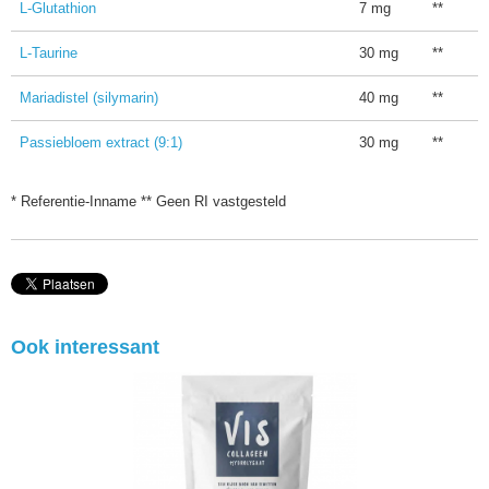
L-Glutathion
7 mg
**
L-Taurine
30 mg
**
Mariadistel (silymarin)
40 mg
**
Passiebloem extract (9:1)
30 mg
**
* Referentie-Inname ** Geen RI vastgesteld
Ook interessant