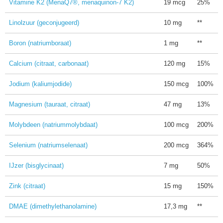
Vitamine K2 (MenaQ7®, menaquinon-7 K2)
19 mcg
25%
Linolzuur (geconjugeerd)
10 mg
**
Boron (natriumboraat)
1 mg
**
Calcium (citraat, carbonaat)
120 mg
15%
Jodium (kaliumjodide)
150 mcg
100%
Magnesium (tauraat, citraat)
47 mg
13%
Molybdeen (natriummolybdaat)
100 mcg
200%
Selenium (natriumselenaat)
200 mcg
364%
IJzer (bisglycinaat)
7 mg
50%
Zink (citraat)
15 mg
150%
DMAE (dimethylethanolamine)
17,3 mg
**