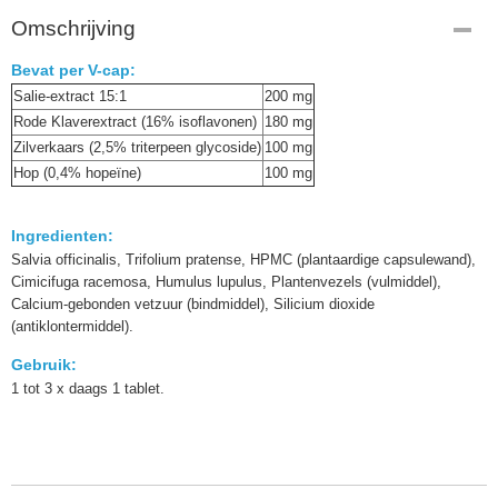
Omschrijving
Bevat per V-cap:
Salie-extract 15:1
200 mg
Rode Klaverextract (16% isoflavonen)
180 mg
Zilverkaars (2,5% triterpeen glycoside)
100 mg
Hop (0,4% hopeïne)
100 mg
Ingredienten:
Salvia officinalis, Trifolium pratense, HPMC (plantaardige capsulewand),
Cimicifuga racemosa, Humulus lupulus, Plantenvezels (vulmiddel),
Calcium-gebonden vetzuur (bindmiddel), Silicium dioxide
(antiklontermiddel).
Gebruik:
1 tot 3 x daags 1 tablet.